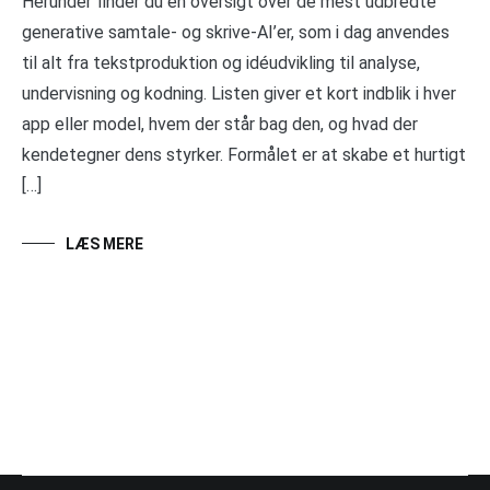
Herunder finder du en oversigt over de mest udbredte
generative samtale- og skrive-AI’er, som i dag anvendes
til alt fra tekstproduktion og idéudvikling til analyse,
undervisning og kodning. Listen giver et kort indblik i hver
app eller model, hvem der står bag den, og hvad der
kendetegner dens styrker. Formålet er at skabe et hurtigt
[…]
LÆS MERE