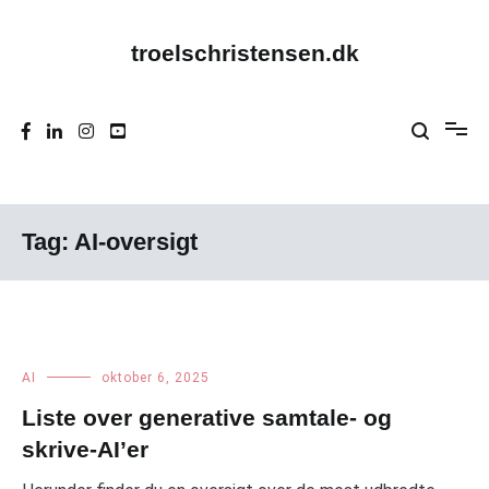
Videre
til
indhold
troelschristensen.dk
Tag:
AI-oversigt
AI
oktober 6, 2025
Liste over generative samtale- og
skrive-AI’er