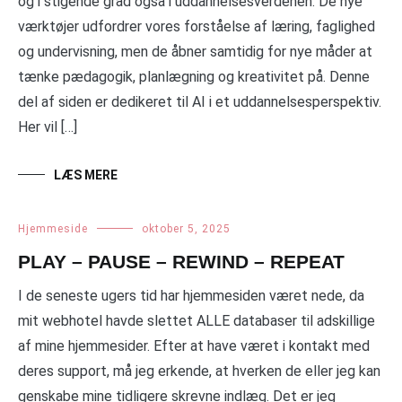
og i stigende grad også i uddannelsesverdenen. De nye
værktøjer udfordrer vores forståelse af læring, faglighed
og undervisning, men de åbner samtidig for nye måder at
tænke pædagogik, planlægning og kreativitet på. Denne
del af siden er dedikeret til AI i et uddannelsesperspektiv.
Her vil […]
LÆS MERE
Hjemmeside
oktober 5, 2025
PLAY – PAUSE – REWIND – REPEAT
I de seneste ugers tid har hjemmesiden været nede, da
mit webhotel havde slettet ALLE databaser til adskillige
af mine hjemmesider. Efter at have været i kontakt med
deres support, må jeg erkende, at hverken de eller jeg kan
genskabe mine tidligere skrevne indlæg. Det er jeg