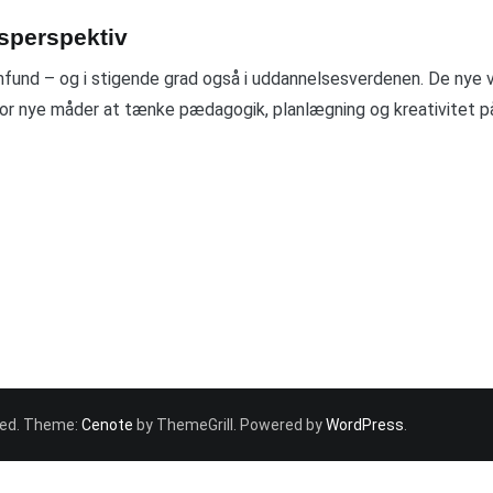
esperspektiv
mfund – og i stigende grad også i uddannelsesverdenen. De nye v
or nye måder at tænke pædagogik, planlægning og kreativitet på. 
rved. Theme:
Cenote
by ThemeGrill. Powered by
WordPress
.