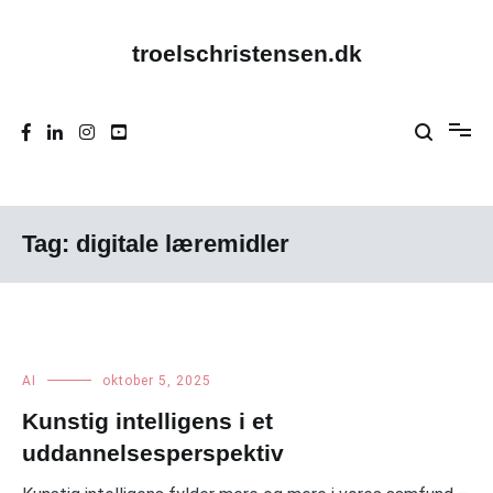
Videre
til
indhold
troelschristensen.dk
Tag:
digitale læremidler
AI
oktober 5, 2025
Kunstig intelligens i et
uddannelsesperspektiv