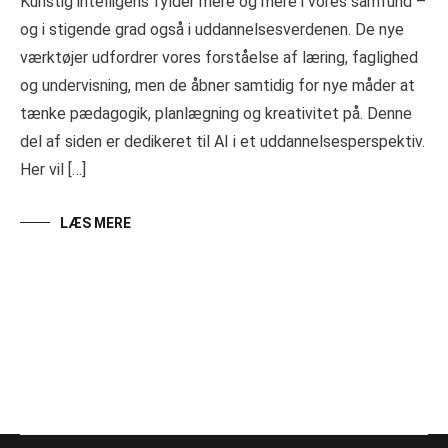
Kunstig intelligens fylder mere og mere i vores samfund –
og i stigende grad også i uddannelsesverdenen. De nye
værktøjer udfordrer vores forståelse af læring, faglighed
og undervisning, men de åbner samtidig for nye måder at
tænke pædagogik, planlægning og kreativitet på. Denne
del af siden er dedikeret til AI i et uddannelsesperspektiv.
Her vil […]
LÆS MERE