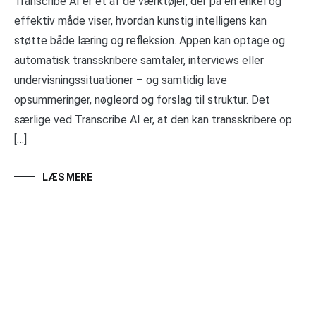
Transcribe AI er et af de værktøjer, der på en enkel og
effektiv måde viser, hvordan kunstig intelligens kan
støtte både læring og refleksion. Appen kan optage og
automatisk transskribere samtaler, interviews eller
undervisningssituationer – og samtidig lave
opsummeringer, nøgleord og forslag til struktur. Det
særlige ved Transcribe AI er, at den kan transskribere op
[…]
LÆS MERE