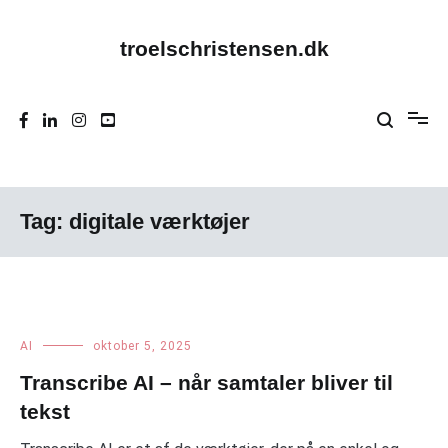
Videre
til
indhold
troelschristensen.dk
Tag:
digitale værktøjer
AI
oktober 5, 2025
Transcribe AI – når samtaler bliver til
tekst