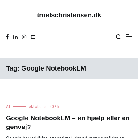
Videre
til
indhold
troelschristensen.dk
Tag:
Google NotebookLM
AI
oktober 5, 2025
Google NotebookLM – en hjælp eller en
genvej?