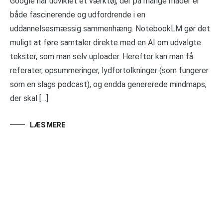
Google har udviklet et værktøj, der på mange måder er
både fascinerende og udfordrende i en
uddannelsesmæssig sammenhæng. NotebookLM gør det
muligt at føre samtaler direkte med en AI om udvalgte
tekster, som man selv uploader. Herefter kan man få
referater, opsummeringer, lydfortolkninger (som fungerer
som en slags podcast), og endda genererede mindmaps,
der skal […]
LÆS MERE