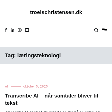
Videre
til
indhold
troelschristensen.dk
Tag:
læringsteknologi
AI
oktober 5, 2025
Transcribe AI – når samtaler bliver til
tekst