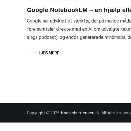
Google NotebookLM – en hjælp ell
Google har udviklet et værktøj, der på mange må
føre samtaler direkte med en AI om udvalgte tekst
slags podcast), og endda genererede mindmaps, der
LÆS MERE
Copyright © 2026
troelschristensen.dk
. All rights rese