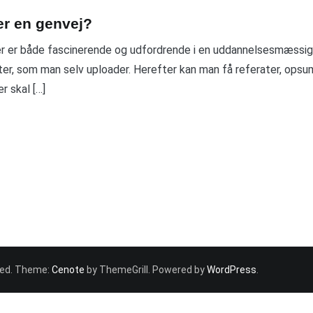
er en genvej?
der er både fascinerende og udfordrende i en uddannelsesmæs
er, som man selv uploader. Herefter kan man få referater, opsu
 skal […]
rved. Theme:
Cenote
by ThemeGrill. Powered by
WordPress
.