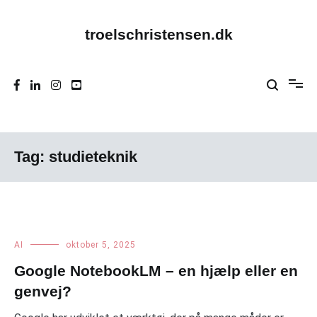
Videre
til
indhold
troelschristensen.dk
Tag:
studieteknik
AI
oktober 5, 2025
Google NotebookLM – en hjælp eller en
genvej?