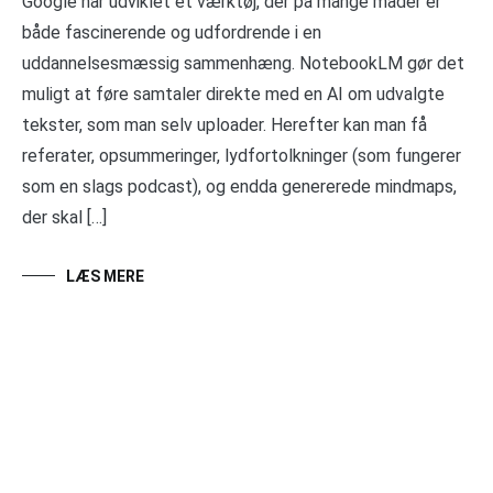
Google har udviklet et værktøj, der på mange måder er
både fascinerende og udfordrende i en
uddannelsesmæssig sammenhæng. NotebookLM gør det
muligt at føre samtaler direkte med en AI om udvalgte
tekster, som man selv uploader. Herefter kan man få
referater, opsummeringer, lydfortolkninger (som fungerer
som en slags podcast), og endda genererede mindmaps,
der skal […]
LÆS MERE