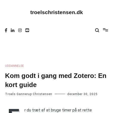
Videre
til
indhold
troelschristensen.dk
UDDANNELSE
Kom godt i gang med Zotero: En
kort guide
Troels Gannerup Christensen
december 30, 2025
r du træt af at bruge timer på at rette