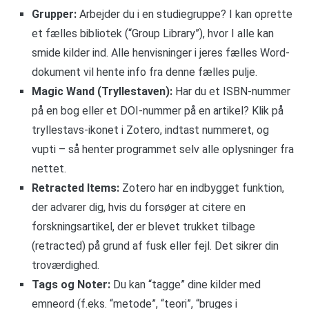
Grupper:
Arbejder du i en studiegruppe? I kan oprette
et fælles bibliotek (“Group Library”), hvor I alle kan
smide kilder ind. Alle henvisninger i jeres fælles Word-
dokument vil hente info fra denne fælles pulje.
Magic Wand (Tryllestaven):
Har du et ISBN-nummer
på en bog eller et DOI-nummer på en artikel? Klik på
tryllestavs-ikonet i Zotero, indtast nummeret, og
vupti – så henter programmet selv alle oplysninger fra
nettet.
Retracted Items:
Zotero har en indbygget funktion,
der advarer dig, hvis du forsøger at citere en
forskningsartikel, der er blevet trukket tilbage
(retracted) på grund af fusk eller fejl. Det sikrer din
troværdighed.
Tags og Noter:
Du kan “tagge” dine kilder med
emneord (f.eks. “metode”, “teori”, “bruges i