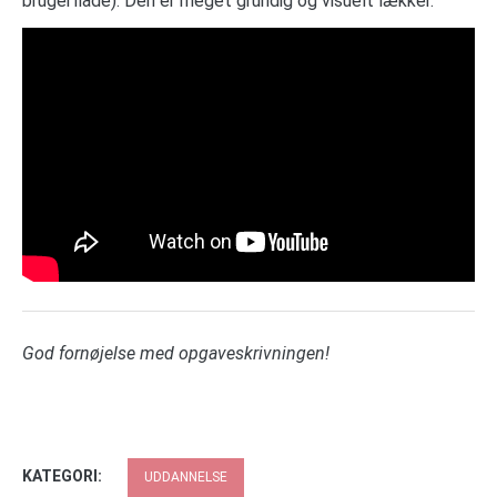
brugerflade). Den er meget grundig og visuelt lækker.
God fornøjelse med opgaveskrivningen!
KATEGORI:
UDDANNELSE